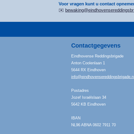
Voor vragen kunt u contact opnemen
✉️
bewaking@eindhovensereddingsbri
Contactgegevens
​Eindhovense Reddingsbrigade
Anton Coolenlaan 1
5644 RX Eindhoven
info@eindhovensereddingsbrigade.n
Postadres
​Jozef Israëlslaan 34
​5642 KB Eindhoven
IBAN
NL96 ABNA 0602 7911 70