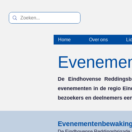
Home
Over ons
Li
Evenemen
De Eindhovense Reddingsbr
evenementen in de regio Ein
bezoekers en deelnemers een 
Evenementenbewakin
De Eindhovense Reddingsbrigade zet