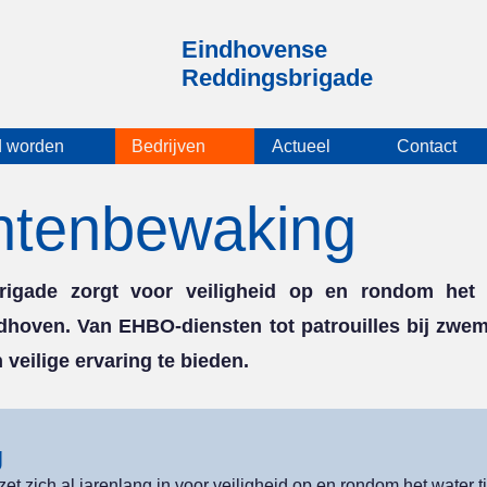
Eindhovense
Reddingsbrigade
d worden
Bedrijven
Actueel
Contact
tenbewaking
igade zorgt voor veiligheid op en rondom het w
dhoven. Van EHBO-diensten tot patrouilles bij zwem
veilige ervaring te bieden.
g
 zich al jarenlang in voor veiligheid op en rondom het water 