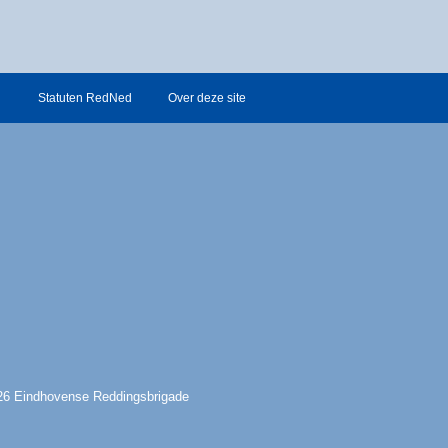
n
Statuten RedNed
Over deze site
26 Eindhovense Reddingsbrigade