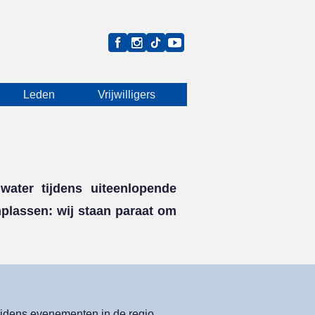
Leden
Vrijwilligers
ater tijdens uiteenlopende
plassen: wij staan paraat om
tijdens evenementen in de regio