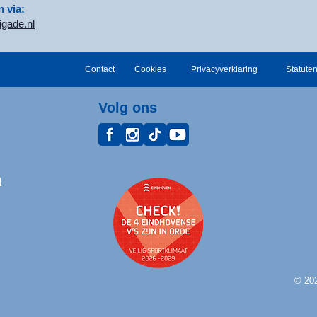
 via:
gade.nl
Contact
Cookies
Privacyverklaring
Statute
Volg ons
l
© 20