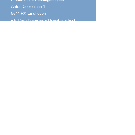
Anton Coolenlaan 1
5644 RX Eindhoven
info@eindhovensereddingsbrigade.nl
Postadres
​Jozef Israëlslaan 34
​5642 KB Eindhoven
IBAN
NL96 ABNA 0602 7911 70
Volg ons